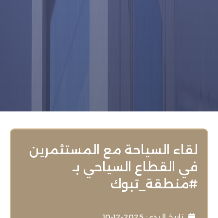
لقاء السياحة مع المستثمرين
في القطاع السياحي بـ
⁧‫#منطقة_تبوك‬⁩
تاريخ البدء : 2025-12-10