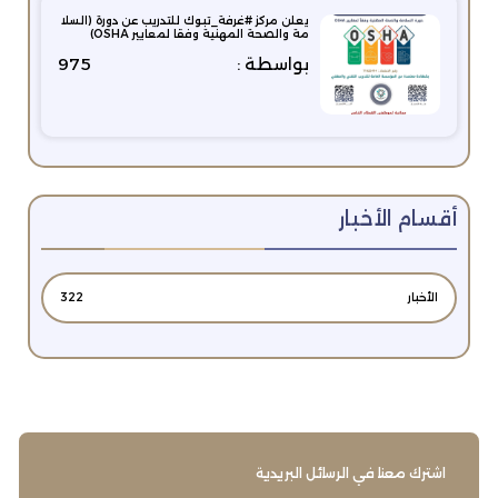
يعلن مركز #غرفة_تبوك للتدريب عن دورة (السلا
مة والصحة المهنية وفقا لمعايير OSHA)
بواسطة :
975
أقسام الأخبار
الأخبار
322
اشترك معنا في الرسائل البريدية