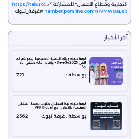
التجارية وقطاع الأعمال" للمشاركة 🔗
https://tabukc
hamber.porsline.com/s/VMW0aLep
#غرفة_تبوك
آخر الأخبار
غرفة تبوك وبنك التنمية الاجتماعية يدعونكم لم
لتقى DeveGo2025 – جاهزين لأكبر ملتقى رياد
ي؟
بواسطة :
721
غرفة تبوك تبدأ استقبال طلبات بصمة الشنغن
الفرنسية بالتعاون مع VFS Global
بواسطة : غرفة تبوك
2362