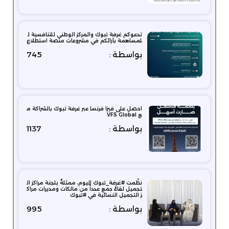
تدعوكم غرفة تبوك والمركز الوطني للتنافسية ل
لمساهمة بآرائكم في مشروعات منصة استطلاع
بواسطة :
745
احصل على فيزا فرنسا عبر غرفة تبوك بالشراكة م
ع VFS Global
بواسطة :
1137
نظّمت ⁧‫#غرفة_تبوك‬⁩ اليوم، ممثلةً بلجنة مراكز ال
تجميل لقاءً جمع عدداً من مالكات ومديرات مراك
ز التجميل النسائية في ⁧‫#تبوك‬⁩
بواسطة :
995