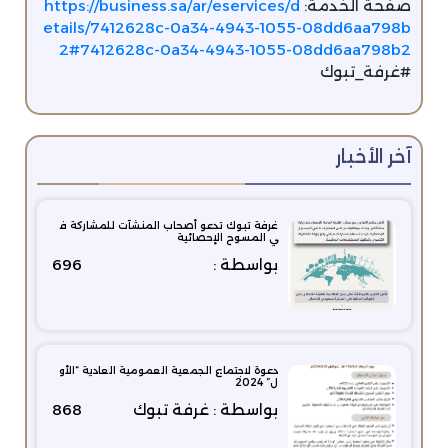
صفحة الخدمة:
https://business.sa/ar/eservices/d
etails/7412628c-0a34-4943-1055-08dd6aa798b
2#7412628c-0a34-4943-1055-08dd6aa798b2
#غرفة_تبوك
آخر الأخبار
غرفة تبوك تدعو أصحاب المنشآت للمشاركة ف
ي المسوح الإحصائية
بواسطة :
696
دعوة لاجتماع الجمعية العمومية العادية “الأو
ل” 2024
بواسطة : غرفة تبوك
868