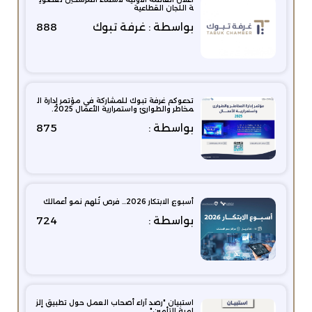
ة اللجان القطاعية
بواسطة : غرفة تبوك
888
تدعوكم غرفة تبوك للمشاركة في مؤتمر إدارة ال
مخاطر والطوارئ واستمرارية الأعمال 2025.
بواسطة :
875
أسبوع الابتكار 2026… فرص تُلهم نمو أعمالك
بواسطة :
724
استبيان "رصد آراء أصحاب العمل حول تطبيق إلز
امية التأمين"