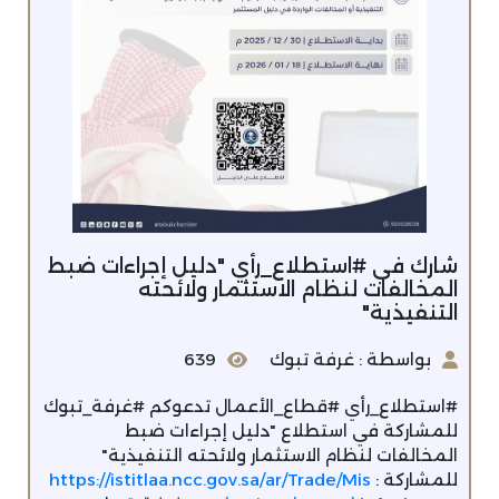
شارك في #استطلاع_رأي "دليل إجراءات ضبط
المخالفات لنظام الاستثمار ولائحته
التنفيذية"
بواسطة : غرفة تبوك
639
#استطلاع_رأي #قطاع_الأعمال تدعوكم #غرفة_تبوك
للمشاركة في استطلاع "دليل إجراءات ضبط
المخالفات لنظام الاستثمار ولائحته التنفيذية"
للمشاركة :
https://istitlaa.ncc.gov.sa/ar/Trade/Mis