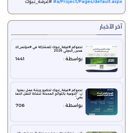
a/Project/Pages/default.aspx#
#غرفة_تبوك
آخر الأخبار
تدعوكم #غرفة_تبوك للمشاركة في #مؤتمر_الت
عدين_الدولي 2026
بواسطة :
1441
تدعوكم #غرفة_تبوك لحضور ورشة عمل بعنوا
ن: “التوعية باللوائح المحدثة لنشاط النقل التعل
يمي”
بواسطة :
706