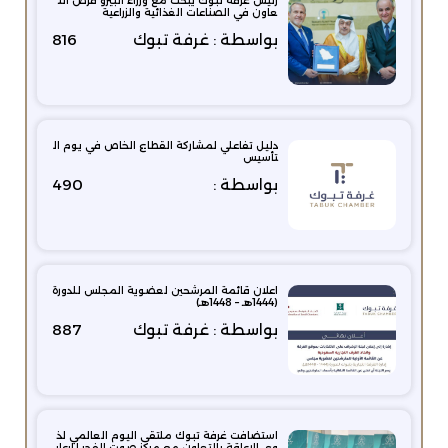
رئيس غرفة تبوك يبحث مع وزراء البيرو فرص الت
عاون في الصناعات الغذائية والزراعية
بواسطة : غرفة تبوك
816
دليل تفاعلي لمشاركة القطاع الخاص في يوم ال
تأسيس
بواسطة :
490
اعلان قائمة المرشحين لعضوية المجلس للدورة
(1444هـ – 1448هـ)
بواسطة : غرفة تبوك
887
استضافت غرفة تبوك ملتقى اليوم العالمي لذ
وي الإعاقة بالتعاون مع مركز صوت الفجر للرعاي