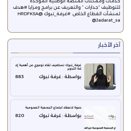
خدمات وممكنات المنصة الوطنية الموحدة
للتوظيف “جدارات ” والتعريف عن برامج ومزايا #هدف
لمنشآت القطاع الخاص. #غرفة_تبوك @HRDFKSA
@Jadarat_sa
آخر الأخبار
غرفة_تبوك تستضيف لقاء توعوي عن أهمية إع
ادة التدوير
بواسطة : غرفة تبوك
883
دعوة لانعقاد اجتماع الجمعية العمومية
بواسطة : غرفة تبوك
820