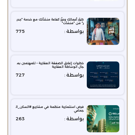
طوّر أعمالك وعزّز كفاءة منشأتك مع خدمة "جدي
ر" من "منشآت"
بواسطة :
775
خطوات إغلاق الصفقة العقارية – للمهتمين بم
جال الوساطة العقارية
بواسطة :
727
فرص استثمارية منظمة في مشاريع #السكن_ال
جماعي
بواسطة :
263