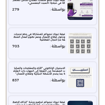
غرفة تبوك تدعو منشآت القطاع الخاص للمشار
كة في مبادرة «السبت البنفسجي»
بواسطة :
279
غرفة تبوك تدعوكم للمشاركة في حصر تحديات
وحلول قطاع الأعمال ودعم تطوير أعمال المنط
قة عبر اللجان القطاعية
بواسطة :
703
الاستبيان الإلكتروني "الآراء والمقترحات والمرئيا
ت المقدمة من الغرفة إلى الجهات ذات العلاق
ة بما يخدم الأنشطة التجارية وقطاع الأعمال"
بواسطة :
837
غرفة تبوك تدعوكم لحضور ورشة “الذكاء الاصط
ناعي والأتمتة لتحسين أداء الشركات” | منشآت