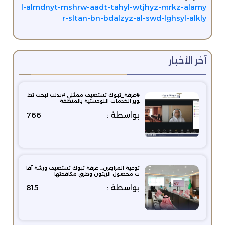
l-almdnyt-mshrw-aadt-tahyl-wtjhyz-mrkz-alamy
r-sltan-bn-bdalzyz-al-swd-lghsyl-alkly
آخر الأخبار
#غرفة_تبوك‬⁩ تستضيف ممثلي ⁧#ندلب‬⁩ لبحث تط
وير الخدمات اللوجستية بالمنطقة
بواسطة :
766
توعية المزارعين… غرفة تبوك تستضيف ورشة آفا
ت محصول الزيتون وطرق مكافحتها
بواسطة :
815