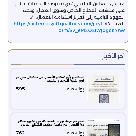
مجلس التعاون الخليجي”، بهدف رصد التحديات والآثار
على منشآت القطاع الخاص وسوق العمل، ودعم
الجهود الرامية إلى تعزيز استدامة الأعمال. 🔗
للمشاركة:
https://actemp.syd1.qualtrics.com/jfe/f
orm/SV_eM2O2IWj0gqb7nw
آخر الأخبار
استطلاع رأي "قطاع الأعمال عن تخصص فني دب
لوم تقنية التبريد والتكييف"
بواسطة :
595
تدعوكم غرفة تبوك للمشاركة في تطوير منظو
مة الأعمال عبر منصة مرئيات القطاع الخاص
بواسطة :
762