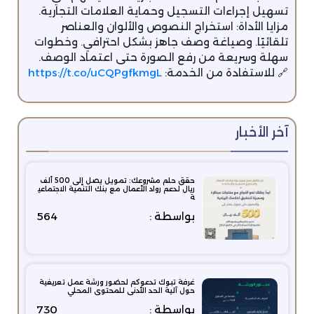
تسهيل إجراءات التسجيل وحماية العلامات التجارية.
مزايا الأداة: استخراج النصوص والألوان والعناصر
تلقائيًا. وصياغة وصف جاهز بشكل احترافي. وخطوات
سهلة وسريعة من رفع الصورة حتى اعتماد الوصف.
🔗 للاستفادة من الخدمة:
https://t.co/uCQPgfkmgL
آخر الأخبار
حقق حلم مشروعك: تمويل يصل إلى 500 ألف
ريال لدعم رواد الأعمال مع بنك التنمية الاجتماعي
ة
بواسطة :
564
غرفة تبوك تدعوكم لحضور ورشة عمل تعريفية
حول آلية الحد الأدنى للمحتوى المحلي
بواسطة :
730