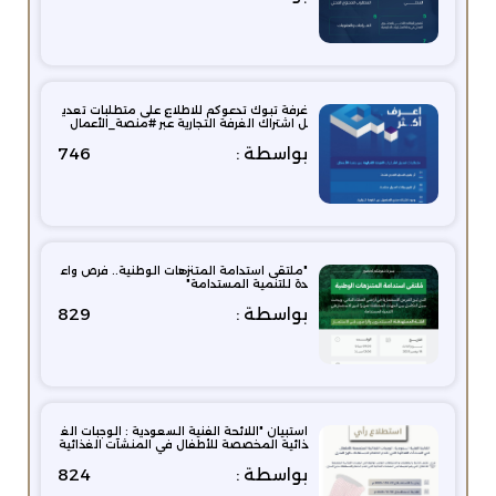
غرفة تبوك تدعوكم للاطلاع على متطلبات تعدي
ل اشتراك الغرفة التجارية عبر #منصة_الأعمال
بواسطة :
746
"ملتقى استدامة المتنزهات الوطنية.. فرص واع
دة للتنمية المستدامة"
بواسطة :
829
استبيان "اللائحة الفنية السعودية : الوجبات الغ
ذائية المخصصة للأطفال في المنشآت الغذائية
بواسطة :
824