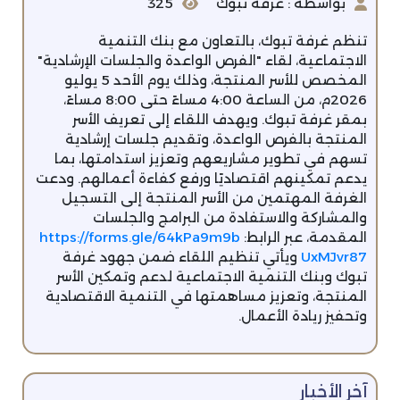
بواسطة : غرفة تبوك
325
تنظم غرفة تبوك، بالتعاون مع بنك التنمية
الاجتماعية، لقاء "الفرص الواعدة والجلسات الإرشادية"
المخصص للأسر المنتجة، وذلك يوم الأحد 5 يوليو
2026م، من الساعة 4:00 مساءً حتى 8:00 مساءً،
بمقر غرفة تبوك. ويهدف اللقاء إلى تعريف الأسر
المنتجة بالفرص الواعدة، وتقديم جلسات إرشادية
تسهم في تطوير مشاريعهم وتعزيز استدامتها، بما
يدعم تمكينهم اقتصاديًا ورفع كفاءة أعمالهم. ودعت
الغرفة المهتمين من الأسر المنتجة إلى التسجيل
والمشاركة والاستفادة من البرامج والجلسات
المقدمة، عبر الرابط:
https://forms.gle/64kPa9m9b
UxMJvr87
ويأتي تنظيم اللقاء ضمن جهود غرفة
تبوك وبنك التنمية الاجتماعية لدعم وتمكين الأسر
المنتجة، وتعزيز مساهمتها في التنمية الاقتصادية
وتحفيز ريادة الأعمال.
آخر الأخبار