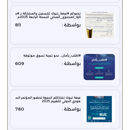
تدعوكم #غرفة_تبوك للتسجيل والمشاركة بـ #ج
ائزة_المحتوى_المحلي النسخة الرابعة 2025م
بواسطة :
811
#اطلب_بأمان… نحو تجربة تسوق موثوقة
بواسطة :
609
غرفة تبوك تشارككم الدعوة لحضور المؤتمر الس
عودي الدولي للتقييم 2025
بواسطة :
780