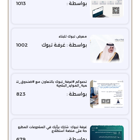
بواسطة :
1013
معرض تبوك للبناء
بواسطة : غرفة تبوك
1002
تدعوكم #غرفة_تبوك بالتعاون مع #صندوق_تن
مية_الموارد_البشرية
بواسطة :
823
غرفة تبوك: شارك برأيك في المشروعات المطرو
حة على منصة استطلاع
بواسطة :
679