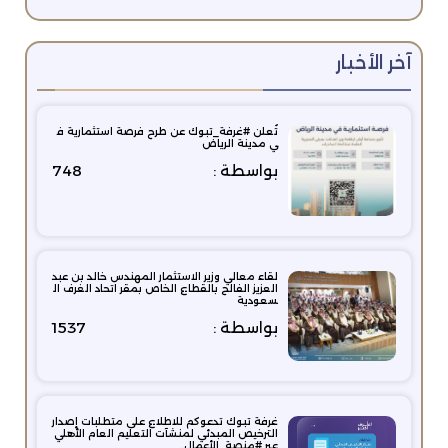
آخر الأخبار
تُعلن #غرفة_تبوك عن طرح فرصة استثمارية ف
ي مدينة الرياض
بواسطة :
748
لقاء معالي وزير الاستثمار المهندس خالد بن عبد
العزيز الفالح بالقطاع الخاص بمقر اتحاد الغرف ال
سعودية
بواسطة :
1537
غرفة تبوك تدعوكم للاطلاع على متطلبات إصدار
الترخيص المبدئي لمنشآت التعليم العام الأهلي
عبر #منصة_الأعمال.