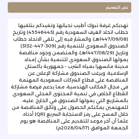
نص التعميم
تهديكم غرفة تبوك أطيب تحياتها، وتفيدكم بتلقيها
خطاب اتحاد الغرف السعودية رقم (45546443) وتاريخ
(1447/09/08هـ)، والمشار فيه إلى تلقي الاتحاد خطاب
الصندوق السعودي للتنمية رقم (309-447-3132)
وتاريخ (1447/08/29هـ)، والمتضمن وجود مناقصة
يمولها الصندوق السعودي للتنمية بشأن إمداد
مدينة مانسهرا بمياه الشرب - جمهورية باكستان
الإسلامية، ويرغب الصندوق مشاركة الإعلان عن
المناقصة على قطاع الشركات السعودية المهتمة
في مجال المكاتب الهندسية، مما يدعم فرصة مشاركة
القطاع الخاص في تنمية المحتوى المحلي السعودي
بالمشاريع التي يمولها الصندوق في الخارج. عليه،
للمهتمين يمكنكم الحصول على وثائق المناقصة من
خلال المسح على رمز الاستجابة السريع (QR) أدناه،
علماَ أن آخر موعد للتقديم على المناقصة هو يوم
الجمعة الموافق (2026/04/17م).