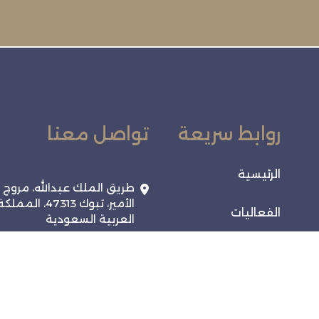
روابط سريعة
تواصل معنا
الرئيسية
طريق الملك عبدالله، مروج
الأمير، تبوك 47313، المملك
الفعاليات
العربية السعودية
920028038
خدماتنا
info@tabukchamber.sa
تواصل معنا