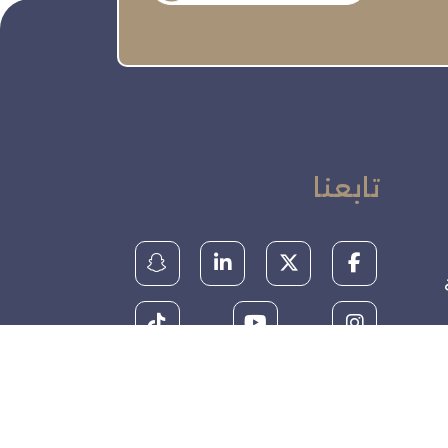
تابعنا
ة