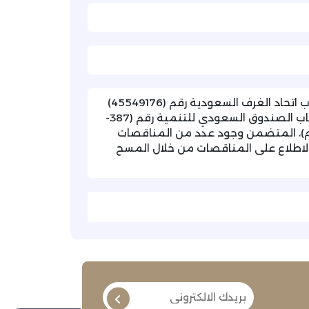
تهديكم غرفة تبوك أطيب تحياتها، وتفيدكم بتلقيها خطاب اتحاد الغرف السعودية رقم (45549176)
بتاريخ (1447/12/02هـ)، والمشار فيه إلى تلقي الاتحاد خطاب الصندوق السعودي للتنمية رقم (387-
447-313) وتاريخ (1447/11/17هـ) الموافق (2026/05/04م)، المتضمن وجود عدد من المناقصات
الاطلاع على المناقصات من خلال المسح