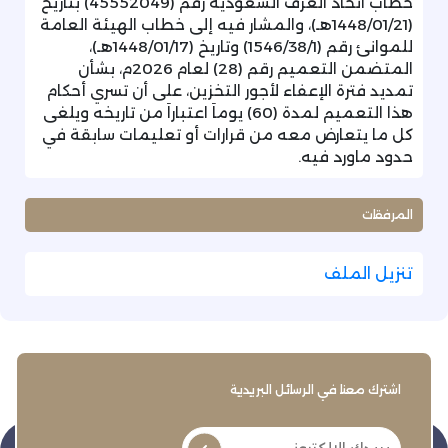
خطاب اتحاد الغرف السعودية رقم (45552049) بتاريخ
(1448/01/21هـ)، والمشار فيه إلى خطاب الهيئة العامة
للموانئ رقم (1546/38/1) وتاريخ (1448/01/17هـ)،
المتضمن التعميم رقم (28) لعام 2026م، بشأن
تمديد فترة الإعفاء لأجور التخزين، على أن تسري أحكام
هذا التعميم لمدة (60) يوماَ اعتباراَ من تاريخه ويلغى
كل ما يتعارض معه من قرارات أو تعليمات سابقة في
حدود ماورد فيه.
المرفقات
تنزيل الملف
اشترك معنا في الرسائل البريدية