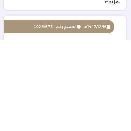
المزيد
1447/12/16هـ
تعميم رقم : 2026/673
منع دخول المركبات للشركات التي لم تقدم خطط توريدها
لعام 2026
المزيد
1447/12/03هـ
تعميم رقم : 2026/672
رفع الحظر استيراد لحوم الدواجن وبيض المائدة من بلجيكا
والارجنتين وفرض حظر مؤقت على فرنسا -
المزيد