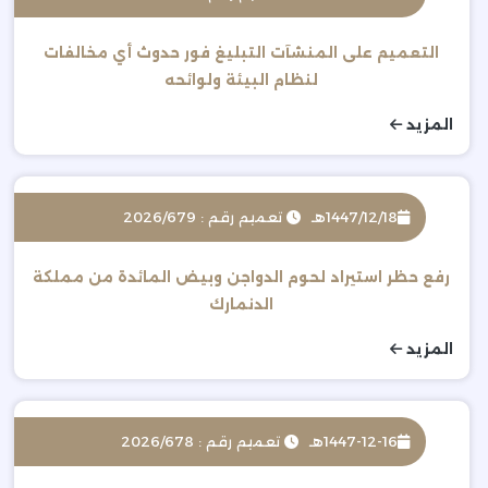
التعميم على المنشآت التبليغ فور حدوث أي مخالفات
لنظام البيئة ولوائحه
المزيد
1447/12/18هـ
تعميم رقم : 2026/679
رفع حظر استيراد لحوم الدواجن وبيض المائدة من مملكة
الدنمارك
المزيد
1447-12-16هـ
تعميم رقم : 2026/678