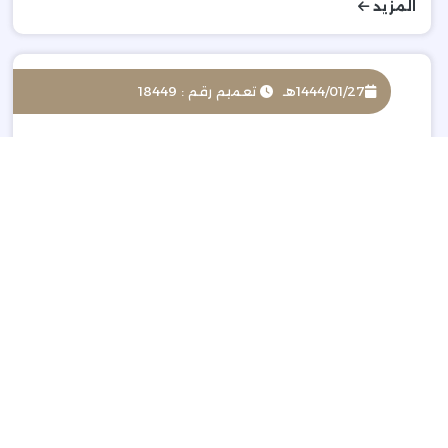
المزيد
1444/01/27هـ
تعميم رقم : 18449
جائزة الشارقة للتوطين الخليجية - 2022م
المزيد
1444/01/20هـ
تعميم رقم : 18435
بشأن التعميم على شركات تأجير السيارات بعدم ممارسة
نشاط بيع السيارات
المزيد