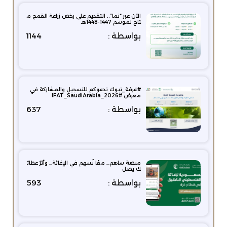
الآن عبر “نما”.. التقديم على رخص زراعة القمح م
تاح لموسم 1447-1448هـ
بواسطة :
1144
#غرفة_تبوك تدعوكم للتسجيل والمشاركة في
معرض #IFAT_SaudiArabia_2026
بواسطة :
637
منصة ساهم… معًا نُسهم في الإغاثة… وأثرُ عطائ
ك يصل
بواسطة :
593