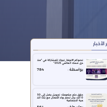
 الأخبار
تدعوكم ⁧‫#غرفة_تبوك‬⁩ للمشاركة ‏في "منت
دى مسك العالمي 2025"
بواسطة :
784
حقق حلم مشروعك: تمويل يصل إلى 50
0 ألف ريال لدعم رواد الأعمال مع بنك التن
مية الاجتماعية
بواسطة :
564