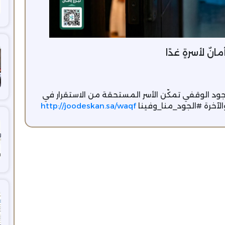
ٌ لأسرةٍ غدًا
د الوقفي تمكّن الأسر المستحقة من الاستقرار في
والآخرة #الجود_منا_وفينا
http://joodeskan.sa/waqf