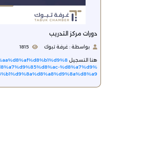
دورات مركز التدريب
بواسطة : غرفة تبوك
1815
هنا التسجيل
d8%aa%d8%af%d8%b1%d9%8
d8%a7%d9%85%d8%ac-%d8%a7%d9%
8%b1%d9%8a%d8%a8%d9%8a%d8%a9/