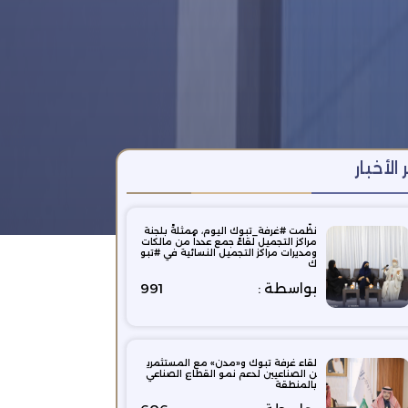
 الأخبار
نظّمت ⁧‫#غرفة_تبوك‬⁩ اليوم، ممثلةً بلجنة
مراكز التجميل لقاءً جمع عدداً من مالكات
ومديرات مراكز التجميل النسائية في ⁧‫#تبو
ك‬⁩
بواسطة :
991
لقاء غرفة تبوك و«مدن» مع المستثمري
ن الصناعيين لدعم نمو القطاع الصناعي
بالمنطقة