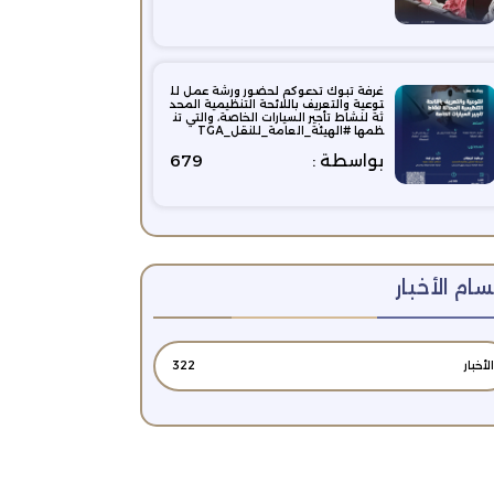
غرفة تبوك تدعوكم لحضور ورشة عمل لل
توعية والتعريف باللائحة التنظيمية المحد
ثة لنشاط تأجير السيارات الخاصة، والتي تن
ظمها #الهيئة_العامة_للنقل_TGA
بواسطة :
679
ام الأخبار
الأخبار
322