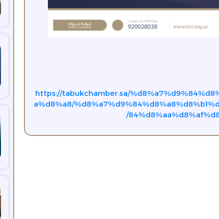
https://tabukchamber.sa/%d8%a7%d9%84%
a%d8%a8/%d8%a7%d9%84%d8%a8%d8%b1%
84%d8%aa%d8%af%d