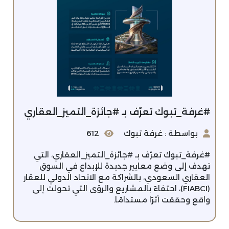
‫#غرفة_تبوك‬⁩ تعرّف بـ ⁧‫#جائزة_التميز_العقاري
بواسطة : غرفة تبوك
612
‏⁧‫#غرفة_تبوك‬⁩ تعرّف بـ ⁧‫#جائزة_التميز_العقاري‬⁩، ‏التي
تهدف إلى وضع معايير جديدة للإبداع في السوق
العقاري السعودي، بالشراكة مع الاتحاد الدولي للعقار
(FIABCI)، احتفاءً بالمشاريع والرؤى التي تحولت إلى
واقع وحققت أثرًا مستدامًا.