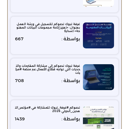
غرفة تبوك تدعوكم للتسجيل في ورشة العمل
بعنوان: «تعزيز إتاحة مجموعات البيانات المفتو
حة» (سدايا)
بواسطة :
667
‫غرفة تبوك‬ تدعوكم إلى مشاركة المقترحات والت
حديات التي تواجه قطاع الأعمال عبر منصة ‫#مرئ
يات
بواسطة :
708
تدعوكم #غرفة_تبوك للمشاركة في #مؤتمر_الت
عدين_الدولي 2026
بواسطة :
1439