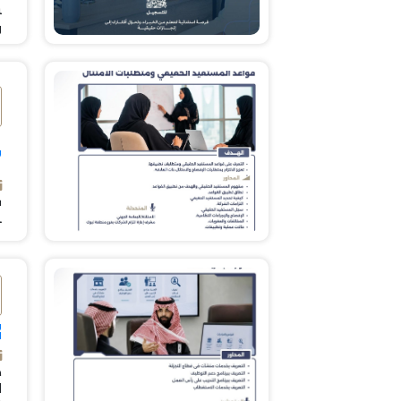
ب
و
و
ت
ظ
و
ا
ص
ل