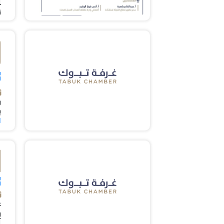
ل
ت
و
ا
ر
ب
l
و
ا
ع
ا