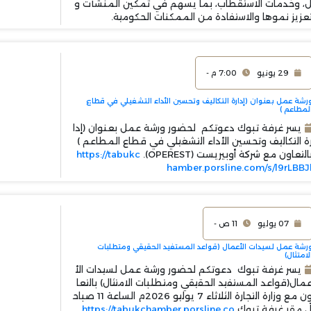
، وخدمات الاستقطاب، بما يسهم في تمكين المنشآت و
عزيز نموها والاستفادة من الممكنات الحكومية.
29 يونيو
7:00 م -
رشة عمل بعنوان (إدارة التكاليف وتحسين الأداء التشغيلي في قطاع
لمطاعم )
يسر غرفة تبوك دعوتكم لحضور ورشة عمل بعنوان (إدا
ة التكاليف وتحسين الأداء التشغيلي في قطاع المطاعم )
التعاون مع شركة أوبيريست (OPEREST).
https://tabukc
hamber.porsline.com/s/l9rLBBJ
07 يوليو
11 ص -
رشة عمل لسيدات الأعمال (قواعد المستفيد الحقيقي ومتطلبات
لامتثال)
يسر غرفة تبوك دعوتكم لحضور ورشة عمل لسيدات الأ
مال(قواعد المستفيد الحقيقي ومتطلبات الامتثال) بالتعا
ون مع وزارة التجارة الثلاثاء 7 يوليو 2026م الساعة 11 صباح
ً ، مقر غرفة تبوك
https://tabukchamber.porsline.co