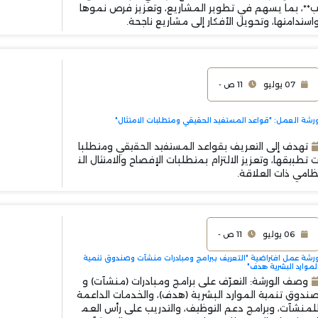
**، بما يسهم في تطوير المشاريع، وتعزيز فرص نموها
استدامتها، وتحويل الأفكار إلى مشاريع ناجحة.
07 يوليو
11 ص -
رشة العمل: "قواعد المستفيد الحقيقي ومتطلبات الامتثال"
تهدف إلى التعريف بقواعد المستفيد الحقيقي ومتطلبا
 تطبيقها، وتعزيز الالتزام بمتطلبات الإفصاح والامتثال الن
امي ذات العلاقة.
06 يوليو
11 ص -
رشة عمل افتراضية "التعريف ببرامج ومبادرات منشآت وصندوق تنمية
لموارد البشرية هدف"
وصف الورشة: التعرّف على برامج ومبادرات (منشآت) و
ندوق تنمية الموارد البشرية (هدف)، والخدمات الداعمة
لمنشآت، وبرامج دعم التوظيف، والتدريب على رأس العم