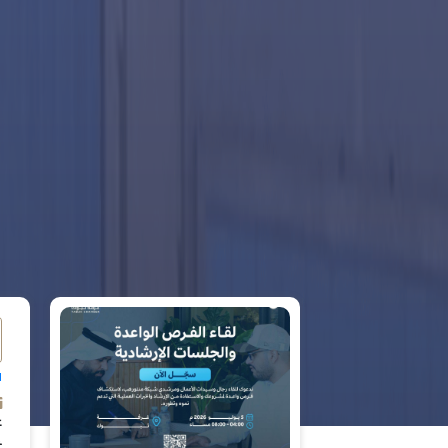
ل
ع
ف