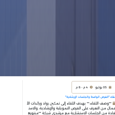
05 يوليو
4 م - 8 م
قاء "الفرص الواعدة والجلسات الإرشادية"
**وصف اللقاء:** يهدف اللقاء إلى تمكين رواد ورائدات الأ
مال من التعرف على الفرص التمويلية والإرشادية، والاست
ادة من الجلسات الاستشارية مع مرشدي شبكة **منتوره