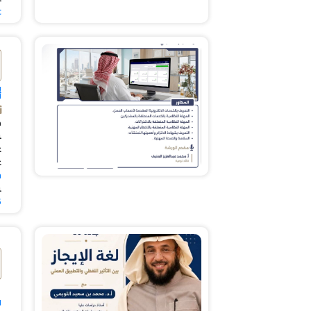
t
)
ن
جيل🔗
a

6
)