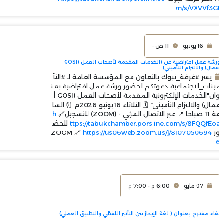
m/s/VXVVf3G
11 ص -
16 يونيو
ورشة عمل افتراضية عن (الخدمات المقدمة لأصحاب العمل (GOSI
أعمال) والالتزام التأميني
يسر #غرفة_تبوك بالتعاون مع المؤسسة العامة لـ #التأ
مينات_الاجتماعية دعوتكم لحضور ورشة عمل افتراضية بع
وان"الخدمات الإلكترونية المقدمة لأصحاب العمل (GOSI أ
عمال) والالتزام التأميني" 🗓 الثلاثاء 16يونيو 2026م ⏰ السا
h
عة 11 صباحاً 📍 عبر الاتصال المرئي - (ZOOM) للتس
للحض
ttps://tabukchamber.porsline.com/s/8FQQfEo
https://us06web.zoom.us/j/8107050694
ور ZOOM 
6:00 م - 7:00 م
07 مايو
لقاء مفتوح بعنوان ( لغة الإيجاز بين التأثير اللفظي والتطبيق العملي