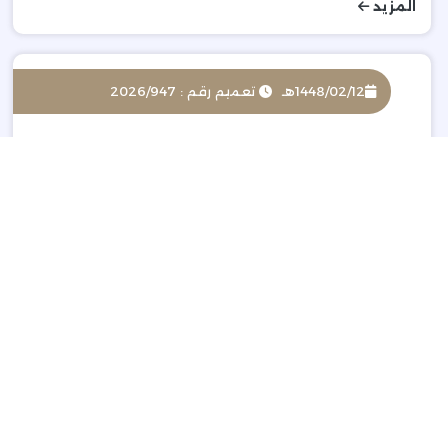
المزيد
1448/02/12هـ
تعميم رقم : 2026/947
دعوة اصحاب الاعمال الى زيارة جمهورية استونيا
المزيد
1448/02/12هـ
تعميم رقم : 2026/946
وفد مجلس الاعمال السعودي المجري الى بودابيست
المزيد