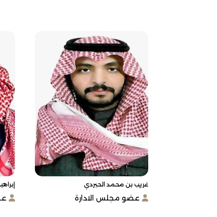
غريب بن محمد الحبردي
إبراه
عضو مجلس الادارة
عض