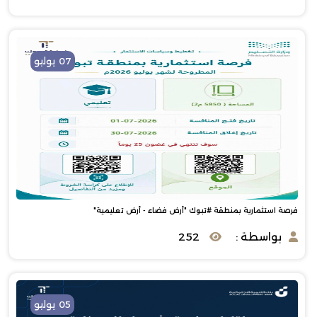
07 يوليو
فرصة استثمارية بمنطقة #تبوك "أرض فضاء - أرض تعليمية"
بواسطة :
252
05 يوليو