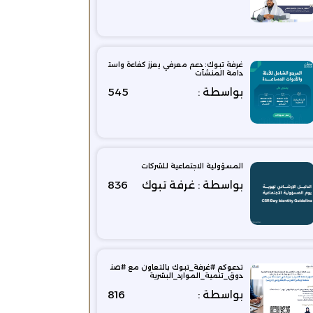
غرفة تبوك: دعم معرفي يعزز كفاءة واست
دامة المنشآت
بواسطة :
545
المسؤولية الاجتماعية للشركات
بواسطة : غرفة تبوك
836
تدعوكم #غرفة_تبوك بالتعاون مع #صن
دوق_تنمية_الموارد_البشرية
بواسطة :
816