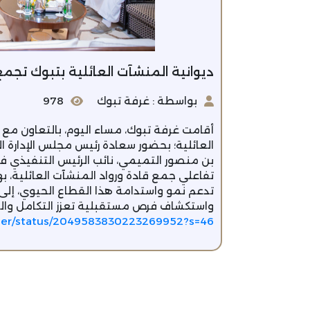
ديوانية المنشآت العائلية بتبوك تجمع 
بواسطة : غرفة تبوك
978
أقامت غرفة تبوك، مساء اليوم، بالتعاون مع ا
العائلية؛ بحضور سعادة رئيس مجلس الإدارة ا
بن منصور التميمي، نائب الرئيس التنفيذي في
تفاعلي جمع قادة ورواد المنشآت العائلية، به
تدعم نمو واستدامة هذا القطاع الحيوي، إلى
واستكشاف فرص مستقبلية تعزز التكامل والت
ber/status/2049583830223269952?s=46