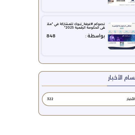
تدعوكم #غرفة_تبوك للمشاركة في "ملت
قى الحكومة الرقمية 2025"
بواسطة :
848
ام الأخبار
الأخبار
322