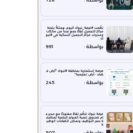
نظّمت ⁧‫#غرفة_تبوك‬⁩ اليوم، ممثلةً بلجنة
مراكز التجميل لقاءً جمع عدداً من مالكات
ومديرات مراكز التجميل النسائية في ⁧‫#تبو
ك‬⁩
بواسطة :
991
فرصة استثمارية بمنطقة #تبوك "أرض ف
ضاء - أرض تعليمية"
بواسطة :
245
غرفة تبوك تنظّم لقاءً مفتوحًا مع مدير ع
ام صندوق تنمية الموارد البشرية لمناقش
ة دعم التوظيف وتمكين الكفاءات الوطني
ة
بواسطة :
507