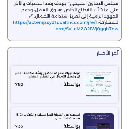
مجلس التعاون الخليجي”، بهدف رصد التحديات والآثار
على منشآت القطاع الخاص وسوق العمل، ودعم
الجهود الرامية إلى تعزيز استدامة الأعمال. 🔗
للمشاركة:
https://actemp.syd1.qualtrics.com/jfe/f
orm/SV_eM2O2IWj0gqb7nw
آخر الأخبار
غرفة تبوك تدعوكم لحضور ورشة مكافحة الاحتي
ال وغسل الأموال في القطاع العقاري
بواسطة :
782
استعلم عن أنشطة المؤسسات والشركات (ISIC
4) | منصة الأعمال
بواسطة :
733