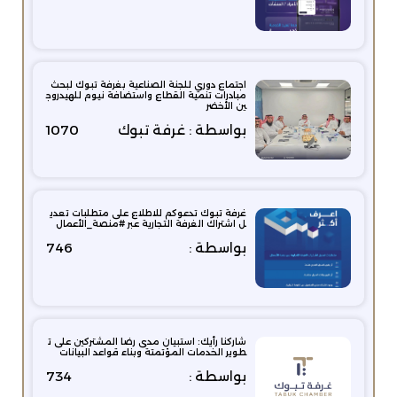
اجتماع دوري للجنة الصناعية بغرفة تبوك لبحث
مبادرات تنمية القطاع واستضافة نيوم للهيدروج
ين الأخضر
بواسطة : غرفة تبوك
1070
غرفة تبوك تدعوكم للاطلاع على متطلبات تعدي
ل اشتراك الغرفة التجارية عبر #منصة_الأعمال
بواسطة :
746
شاركنا رأيك: استبيان مدى رضا المشتركين على ت
طوير الخدمات المؤتمتة وبناء قواعد البيانات
بواسطة :
734