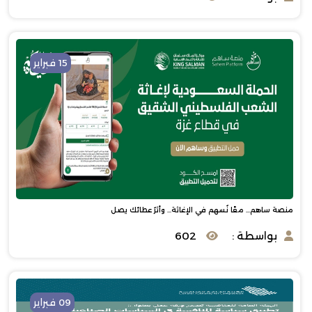
15 فبراير
منصة ساهم… معًا نُسهم في الإغاثة… وأثرُ عطائك يصل
بواسطة :
602
09 فبراير