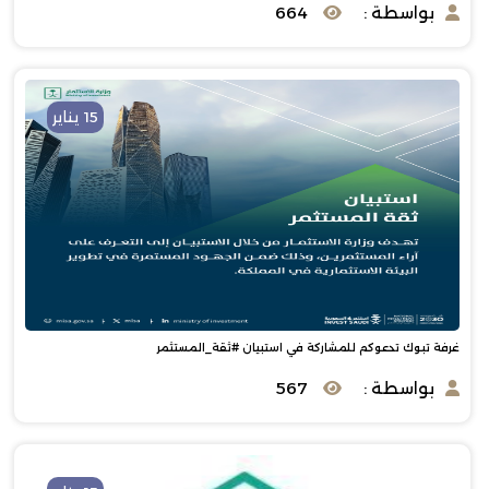
بواسطة :
664
15 يناير
غرفة تبوك‬ تدعوكم ‫للمشاركة في استبيان ‫#ثقة_المستثمر‬
بواسطة :
567