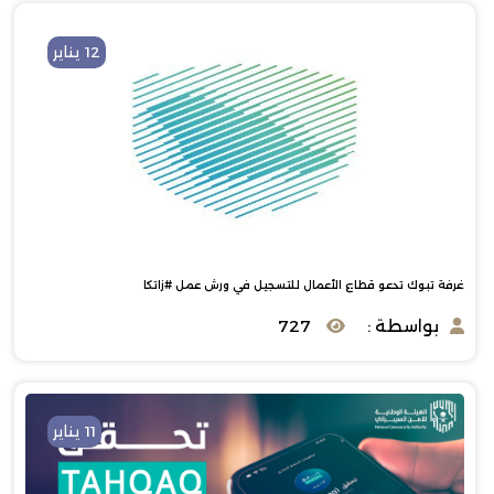
12 يناير
غرفة تبوك تدعو قطاع الأعمال للتسجيل في ورش عمل #زاتكا
بواسطة :
727
11 يناير