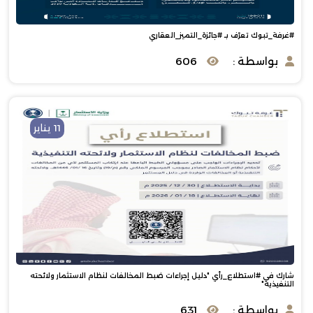
‫#غرفة_تبوك‬⁩ تعرّف بـ ⁧‫#جائزة_التميز_العقاري
بواسطة :
606
11 يناير
شارك في #استطلاع_رأي "دليل إجراءات ضبط المخالفات لنظام الاستثمار ولائحته
التنفيذية"
بواسطة :
631